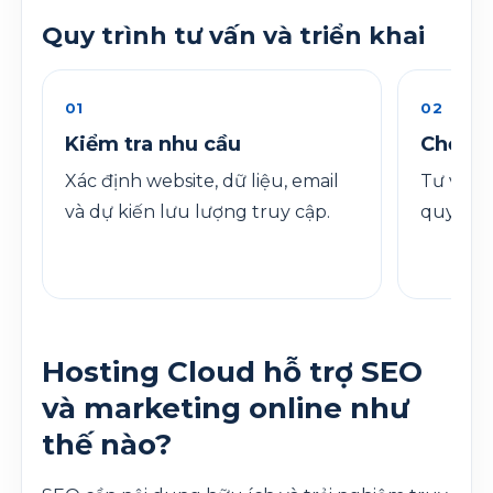
Quy trình tư vấn và triển khai
01
02
Kiểm tra nhu cầu
Chọn c
Xác định website, dữ liệu, email
Tư vấn 
và dự kiến lưu lượng truy cập.
quy mô 
Hosting Cloud hỗ trợ SEO
và marketing online như
thế nào?