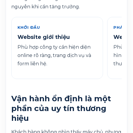
nguyên khi cần tăng trưởng.
KHỞI ĐẦU
PHÁT T
Website giới thiệu
Websit
Phù hợp công ty cần hiện diện
Phù hợp
online rõ ràng, trang dịch vụ và
hình ản
form liên hệ.
thường 
Vận hành ổn định là một
phần của uy tín thương
hiệu
Khách hàng không nhìn thấy máy chủ, nhưng