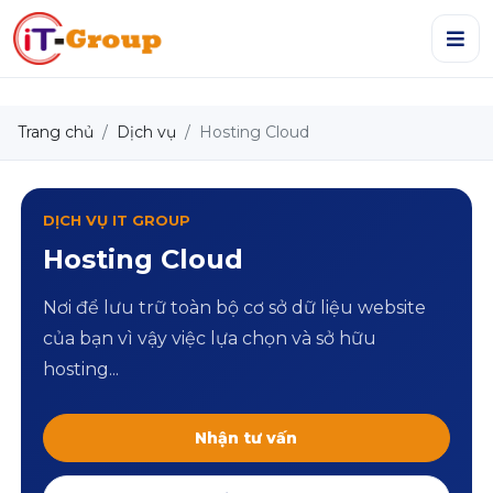
Trang chủ
Dịch vụ
Hosting Cloud
DỊCH VỤ IT GROUP
Hosting Cloud
Nơi để lưu trữ toàn bộ cơ sở dữ liệu website
của bạn vì vậy việc lựa chọn và sở hữu
hosting...
Nhận tư vấn